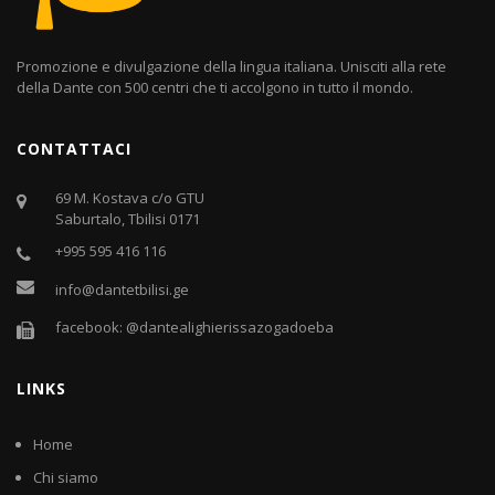
Promozione e divulgazione della lingua italiana. Unisciti alla rete
della Dante con 500 centri che ti accolgono in tutto il mondo.
CONTATTACI
69 M. Kostava c/o GTU
Saburtalo, Tbilisi 0171
+995 595 416 116
info@dantetbilisi.ge
facebook: @dantealighierissazogadoeba
LINKS
Home
Chi siamo