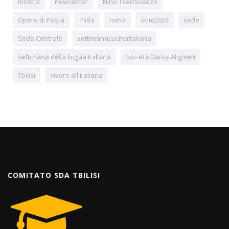
mostra
newsletter
Nino Tsertsvadze
Opere di Pasta
Plida
roma
scim2024
sede
Sede Centrale
settimanacucinaitaliana
settimana della lingua italiana
Società Dante Alighieri
Tbilisi
vivere all'italiana
COMITATO SDA TBILISI