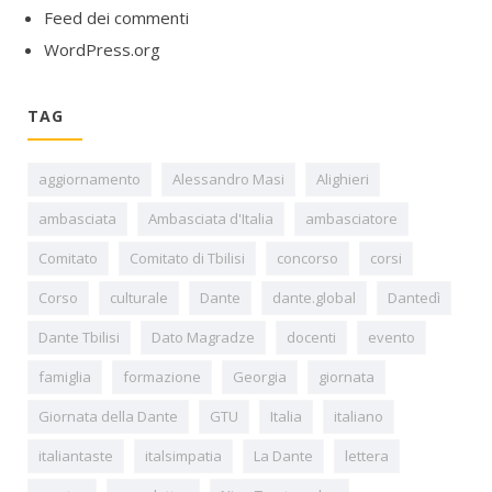
Feed dei commenti
WordPress.org
TAG
aggiornamento
Alessandro Masi
Alighieri
ambasciata
Ambasciata d'Italia
ambasciatore
Comitato
Comitato di Tbilisi
concorso
corsi
Corso
culturale
Dante
dante.global
Dantedì
Dante Tbilisi
Dato Magradze
docenti
evento
famiglia
formazione
Georgia
giornata
Giornata della Dante
GTU
Italia
italiano
italiantaste
italsimpatia
La Dante
lettera