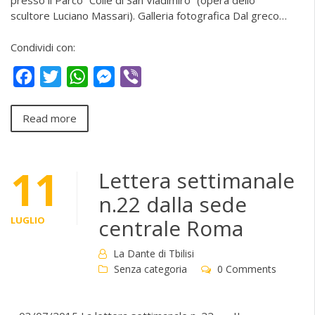
presso il Parco “Colle di San Vladimiro” (opera dello
scultore Luciano Massari). Galleria fotografica Dal greco…
Condividi con:
Facebook
Twitter
WhatsApp
Messenger
Viber
Read more
11
Lettera settimanale
n.22 dalla sede
LUGLIO
centrale Roma
La Dante di Tbilisi
Senza categoria
0 Comments