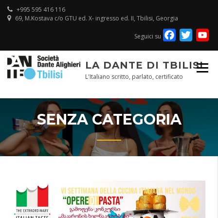
Skip
+995 595 416 116
to
69, M.Kostava c/o GTU ed. X- ingresso ed. II, Tbilisi, Georgia
content
Facebook
Twitte
Y
Seguici su
Ch
LA DANTE DI TBILISI
L'Italiano scritto, parlato, certificato
SENZA CATEGORIA