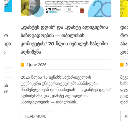
ია
„დანტეს დღის“ და „დანტე ალიგიერის
დანტ
ლიო
საზოგადოების — თბილისის
რომი
16 და
კომიტეტის“ 20 წლის იუბილეს საზეიმო
ახალ
ასო
აღნიშვნა
კონკ
4 June 2026
2 J
2026 წლის 16 ივნისს საქართველოს
შეგიძ
ტექნიკური უნივერსიტეტი უმასპინძლებს
საზოგ
ისის
მნიშვნელოვან ღონისძიებას — „დანტეს დღის“
ფლობ 
ენის
აღნიშვნასა და „დანტე ალიგიერის
გაცემ
,
საზოგადოების — თბილისის…
დამა
READ MORE
REA