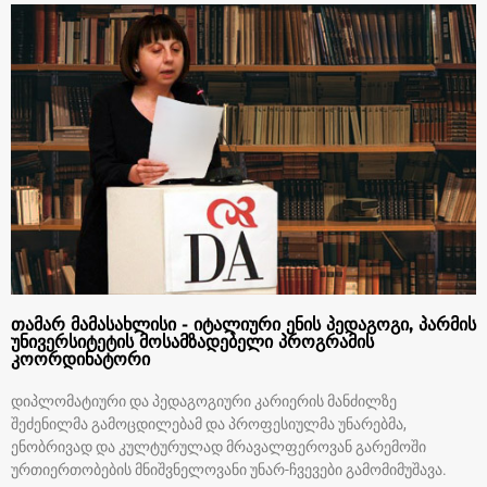
თამარ მამასახლისი - იტალიური ენის პედაგოგი, პარმის
უნივერსიტეტის მოსამზადებელი პროგრამის
კოორდინატორი
დიპლომატიური და პედაგოგიური კარიერის მანძილზე
შეძენილმა გამოცდილებამ და პროფესიულმა უნარებმა,
ენობრივად და კულტურულად მრავალფეროვან გარემოში
ურთიერთობების მნიშვნელოვანი უნარ-ჩვევები გამომიმუშავა.