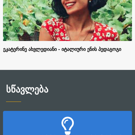
ეკატერინე ახვლედიანი - იტალიური ენის პედაგოგი
ᲡᲬᲐᲕᲚᲔᲑᲐ