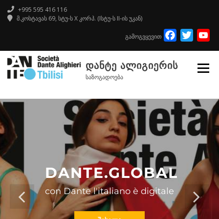
+995 595 416 116
მ.კოსტავას 69, სტუ-ს X კორპ. (Iსტუ-ს II-ის უკან)
Facebook
Twitte
Y
გამოგვყევით
Ch
ᲓᲐᲜᲢᲔ ᲐᲚᲘᲒᲘᲔᲠᲘᲡ
საზოგადოება
DANTE.GLOBAL
con Dante l'italiano è digitale