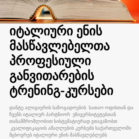
იტალიური ენის
მასწავლებელთა
პროფესიული
განვითარების
ტრენინგ-კურსები
დანტე ალიგიერის საზოგადოების სათაო ოფისთან და
ჩვენს იტალიურ პარტნიორ უნივერსიტეტებთან
თანამშრომლობით სისტემატიურად ვთავაზობთ
კვალიფიკაციის ამაღლების კურსებს საქართველოში
მცხოვრებ იტალიური ენის მასწავლებლებს