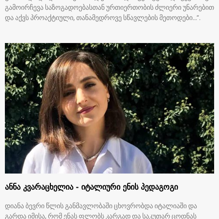
გამოირჩევა საზოგადოებასთან ურთიერთობის ძლიერი უნარებით
და აქვს პროაქტიული, თანამედროვე სწავლების მეთოდები…“.
ანნა კვარაცხელია - იტალიური ენის პედაგოგი
დიანა ბევრი წლის განმავლობაში ცხოვრობდა იტალიაში და
გარდა იმისა, რომ ენას ფლობს კარგად და საკუთარ ცოდნას