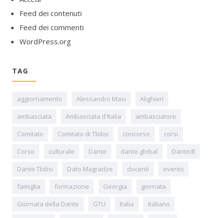
Feed dei contenuti
Feed dei commenti
WordPress.org
TAG
aggiornamento
Alessandro Masi
Alighieri
ambasciata
Ambasciata d'Italia
ambasciatore
Comitato
Comitato di Tbilisi
concorso
corsi
Corso
culturale
Dante
dante.global
Dantedì
Dante Tbilisi
Dato Magradze
docenti
evento
famiglia
formazione
Georgia
giornata
Giornata della Dante
GTU
Italia
italiano