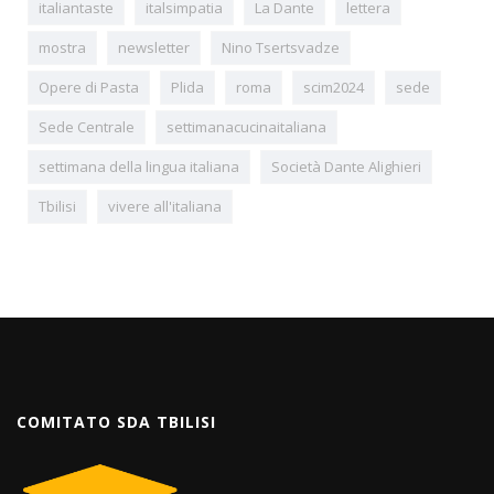
italiantaste
italsimpatia
La Dante
lettera
mostra
newsletter
Nino Tsertsvadze
Opere di Pasta
Plida
roma
scim2024
sede
Sede Centrale
settimanacucinaitaliana
settimana della lingua italiana
Società Dante Alighieri
Tbilisi
vivere all'italiana
COMITATO SDA TBILISI