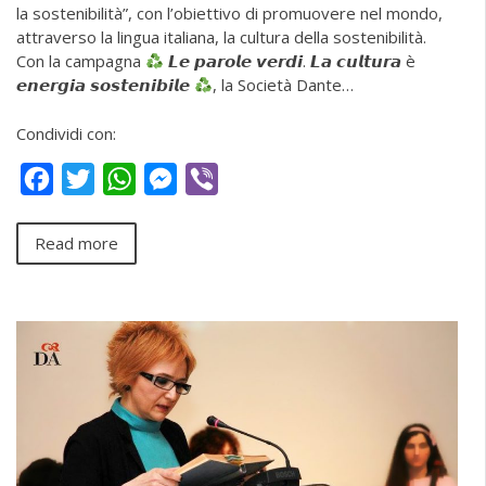
la sostenibilità”, con l’obiettivo di promuovere nel mondo,
attraverso la lingua italiana, la cultura della sostenibilità.
Con la campagna
𝙇𝙚 𝙥𝙖𝙧𝙤𝙡𝙚 𝙫𝙚𝙧𝙙𝙞. 𝙇𝙖 𝙘𝙪𝙡𝙩𝙪𝙧𝙖 è
𝙚𝙣𝙚𝙧𝙜𝙞𝙖 𝙨𝙤𝙨𝙩𝙚𝙣𝙞𝙗𝙞𝙡𝙚
, la Società Dante…
Condividi con:
Facebook
Twitter
WhatsApp
Messenger
Viber
Read more