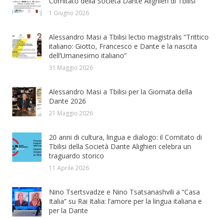
Comitato della Società Dante Alighieri di Tbilisi
1 Giugno 2026
Alessandro Masi a Tbilisi lectio magistralis “Trittico
italiano: Giotto, Francesco e Dante e la nascita
dell’Umanesimo italiano”
31 Maggio 2026
Alessandro Masi a Tbilisi per la Giornata della
Dante 2026
21 Maggio 2026
20 anni di cultura, lingua e dialogo: il Comitato di
Tbilisi della Società Dante Alighieri celebra un
traguardo storico
11 Aprile 2026
Nino Tsertsvadze e Nino Tsatsanashvili a “Casa
Italia” su Rai Italia: l’amore per la lingua italiana e
per la Dante