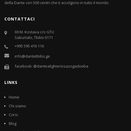
della Dante con 500 centri che ti accolgono in tutto il mondo.
CONTATTACI
69 M. Kostava c/o GTU
Saburtalo, Tbilisi 0171
+995 595 416 116
info@dantetbilisi.ge
facebook: @dantealighierissazogadoeba
LINKS
Home
Chi siamo
Corsi
Blog