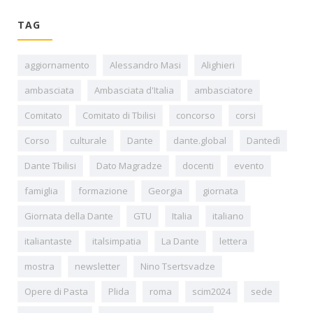
TAG
aggiornamento
Alessandro Masi
Alighieri
ambasciata
Ambasciata d'Italia
ambasciatore
Comitato
Comitato di Tbilisi
concorso
corsi
Corso
culturale
Dante
dante.global
Dantedì
Dante Tbilisi
Dato Magradze
docenti
evento
famiglia
formazione
Georgia
giornata
Giornata della Dante
GTU
Italia
italiano
italiantaste
italsimpatia
La Dante
lettera
mostra
newsletter
Nino Tsertsvadze
Opere di Pasta
Plida
roma
scim2024
sede