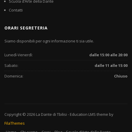
Scuola d’Arte della Dante
Contatti
ORARI SEGRETERIA
Siamo disponibili per ogni informazione ti sia utile.
Lunedì-Venerdì:
dalle 15:00 alle 20:00
Sabato:
dalle 11 alle 15:00
Domenica:
Chiuso
Copyright © 2026
La Dante di Tbilisi
-
Education LMS
theme by
FilaThemes
Home
Chi siamo
Corsi
Blog
Scuola d’Arte della Dante