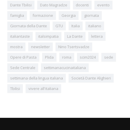
Dante Tbilisi
Dato Magradze
docenti
evento
famiglia
formazione
Georgia
giornata
Giornata della Dante
GTU
Italia
italiano
italiantaste
italsimpatia
La Dante
lettera
mostra
newsletter
Nino Tsertsvadze
Opere di Pasta
Plida
roma
scim2024
sede
Sede Centrale
settimanacucinaitaliana
settimana della lingua italiana
Società Dante Alighieri
Tbilisi
vivere all'italiana