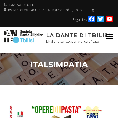
Skip
+995 595 416 116
to
69, M.Kostava c/o GTU ed. X- ingresso ed. II, Tbilisi, Georgia
content
Facebook
Twitte
Y
Seguici su
Ch
LA DANTE DI TBILISI
L'Italiano scritto, parlato, certificato
ITALSIMPATIA