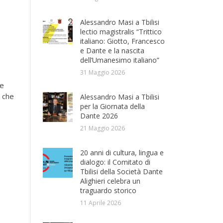
Alessandro Masi a Tbilisi
lectio magistralis “Trittico
italiano: Giotto, Francesco
e Dante e la nascita
dell’Umanesimo italiano”
31 Maggio 2026
ne
o che
Alessandro Masi a Tbilisi
per la Giornata della
Dante 2026
21 Maggio 2026
20 anni di cultura, lingua e
dialogo: il Comitato di
Tbilisi della Società Dante
Alighieri celebra un
traguardo storico
11 Aprile 2026