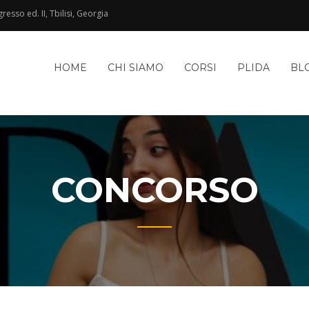
esso ed. II, Tbilisi, Georgia
HOME
CHI SIAMO
CORSI
PLIDA
BL
CONCORSO