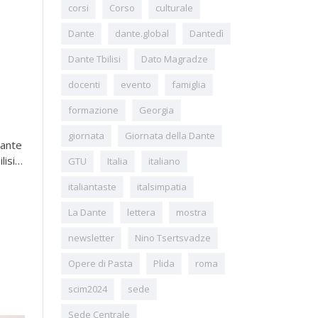
corsi
Corso
culturale
Dante
dante.global
Dantedì
Dante Tbilisi
Dato Magradze
docenti
evento
famiglia
formazione
Georgia
giornata
Giornata della Dante
ante
lisi…
GTU
Italia
italiano
italiantaste
italsimpatia
La Dante
lettera
mostra
newsletter
Nino Tsertsvadze
Opere di Pasta
Plida
roma
scim2024
sede
Sede Centrale