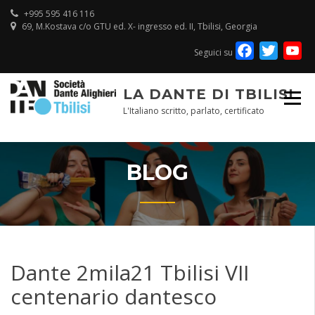
+995 595 416 116
69, M.Kostava c/o GTU ed. X- ingresso ed. II, Tbilisi, Georgia
Facebook
Twitte
Y
Seguici su
Ch
LA DANTE DI TBILISI
L'Italiano scritto, parlato, certificato
BLOG
Dante 2mila21 Tbilisi VII
centenario dantesco