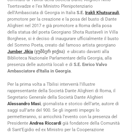
Tsertsvadze e l‘ex Ministro Plenipotenziario
dell’Ambasciata di Georgia in Italia
S.E.
Irakli Khutsurauli
,
promotore per la creazione e la posa del busto di Dante
Alighieri nel 2017 e già promotore a Roma della posa
della statua del poeta Georgiano Shota Rustaveli in Villa
Borghese, si è deciso di inaugurare ufficialmente il busto
del Sommo Poeta, creato dal famoso artista georgiano
Jumber Jikia
(ჯუმბერ ჯიქია)
e ubicato davanti alla
Biblioteca Nazionale Parlamentare della Georgia, alla
presenza delle autorità locali e di
S.E. Enrico Valvo
Ambasciatore d’Italia in Georgia
.
Per la prima volta a Tbilisi interverrà l’illustre
rappresentante della Società Dante Alighieri di Roma, il
Segretario Generale della Società Dante Alighieri
Alessandro Masi
, giornalista e storico dell’arte, autore di
saggi sull’arte del 900. Se gli ingenti impegni lo
permetteranno, si arricchirà l’evento con la presenza del
Presidente
Andrea Riccardi
già fondatore della Comunità
di Sant’Egidio ed ex Ministro per la Cooperazione