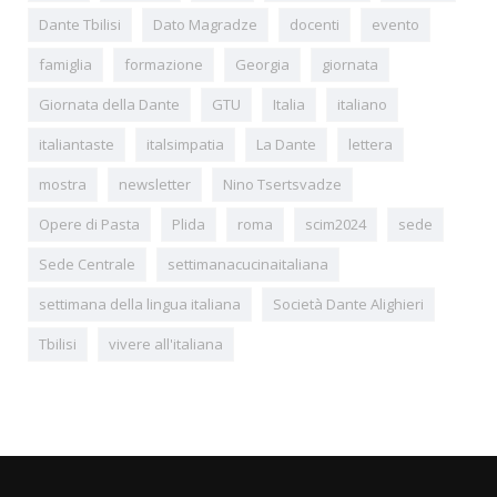
Dante Tbilisi
Dato Magradze
docenti
evento
famiglia
formazione
Georgia
giornata
Giornata della Dante
GTU
Italia
italiano
italiantaste
italsimpatia
La Dante
lettera
mostra
newsletter
Nino Tsertsvadze
Opere di Pasta
Plida
roma
scim2024
sede
Sede Centrale
settimanacucinaitaliana
settimana della lingua italiana
Società Dante Alighieri
Tbilisi
vivere all'italiana