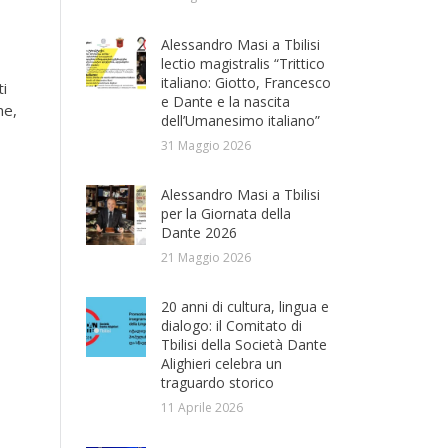
Alessandro Masi a Tbilisi
lectio magistralis “Trittico
italiano: Giotto, Francesco
ti
e Dante e la nascita
ne,
dell’Umanesimo italiano”
31 Maggio 2026
Alessandro Masi a Tbilisi
per la Giornata della
Dante 2026
21 Maggio 2026
20 anni di cultura, lingua e
dialogo: il Comitato di
Tbilisi della Società Dante
Alighieri celebra un
traguardo storico
11 Aprile 2026