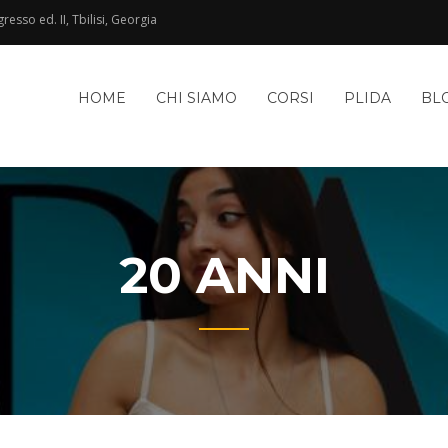
esso ed. II, Tbilisi, Georgia
HOME
CHI SIAMO
CORSI
PLIDA
BL
20 ANNI