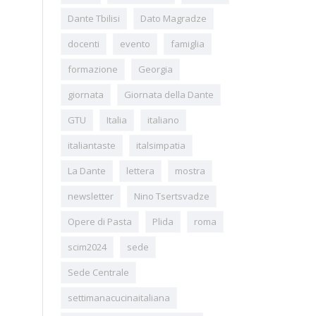
Dante Tbilisi
Dato Magradze
docenti
evento
famiglia
formazione
Georgia
giornata
Giornata della Dante
GTU
Italia
italiano
italiantaste
italsimpatia
La Dante
lettera
mostra
newsletter
Nino Tsertsvadze
Opere di Pasta
Plida
roma
scim2024
sede
Sede Centrale
settimanacucinaitaliana