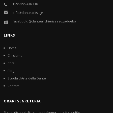
+995 595 416 116
info@dantetbilisi.ge
facebook: @dantealighierissazogadoeba
LINKS
Home
Chi siamo
Corsi
Blog
Scuola d’Arte della Dante
Contatti
ORARI SEGRETERIA
Siamo disponibili per ogni informazione ti sia utile.