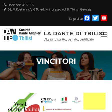
Skip
+995 595 416 116
to
69, M.Kostava c/o GTU ed. X- ingresso ed. II, Tbilisi, Georgia
content
Facebook
Twitte
Y
Seguici su
Ch
LA DANTE DI TBILISI
L'Italiano scritto, parlato, certificato
VINCITORI