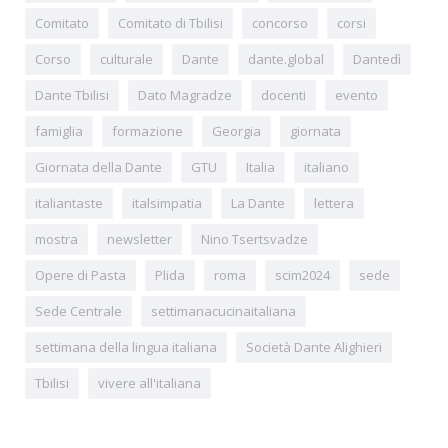
Comitato
Comitato di Tbilisi
concorso
corsi
Corso
culturale
Dante
dante.global
Dantedì
Dante Tbilisi
Dato Magradze
docenti
evento
famiglia
formazione
Georgia
giornata
Giornata della Dante
GTU
Italia
italiano
italiantaste
italsimpatia
La Dante
lettera
mostra
newsletter
Nino Tsertsvadze
Opere di Pasta
Plida
roma
scim2024
sede
Sede Centrale
settimanacucinaitaliana
settimana della lingua italiana
Società Dante Alighieri
Tbilisi
vivere all'italiana