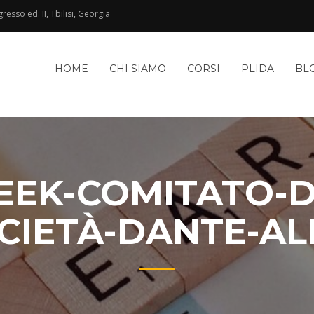
esso ed. II, Tbilisi, Georgia
HOME
CHI SIAMO
CORSI
PLIDA
BL
EK-COMITATO-DI-
CIETÀ-DANTE-ALI