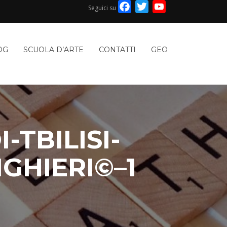
Facebook
Twitter
YouTube
Seguici su
Channel
OG
SCUOLA D’ARTE
CONTATTI
GEO
TBILISI-
GHIERI©–1