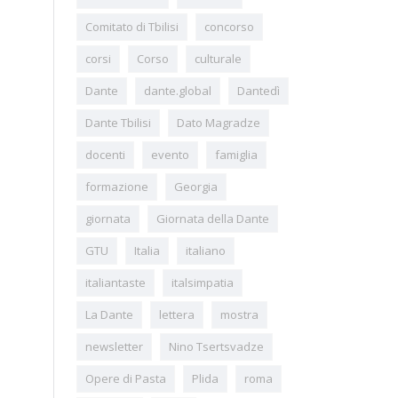
Comitato di Tbilisi
concorso
corsi
Corso
culturale
Dante
dante.global
Dantedì
Dante Tbilisi
Dato Magradze
docenti
evento
famiglia
formazione
Georgia
giornata
Giornata della Dante
GTU
Italia
italiano
italiantaste
italsimpatia
La Dante
lettera
mostra
newsletter
Nino Tsertsvadze
Opere di Pasta
Plida
roma