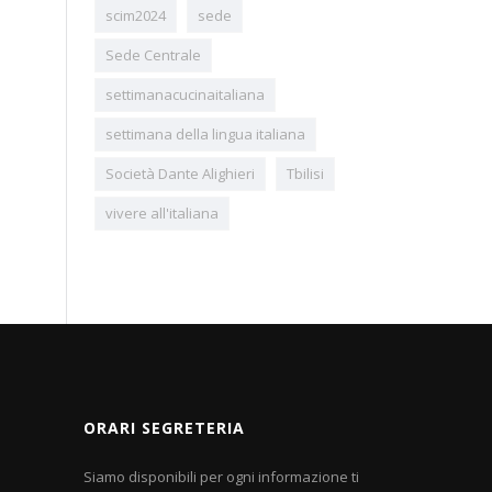
scim2024
sede
Sede Centrale
settimanacucinaitaliana
settimana della lingua italiana
Società Dante Alighieri
Tbilisi
vivere all'italiana
ORARI SEGRETERIA
Siamo disponibili per ogni informazione ti