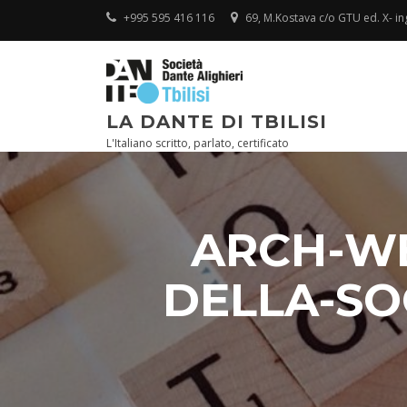
Skip
+995 595 416 116
69, M.Kostava c/o GTU ed. X- ingr
to
content
LA DANTE DI TBILISI
L'Italiano scritto, parlato, certificato
ARCH-WE
DELLA-SO