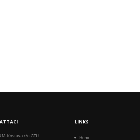
ATTACI
LINKS
9 M. Kostava c/o GTU
Home