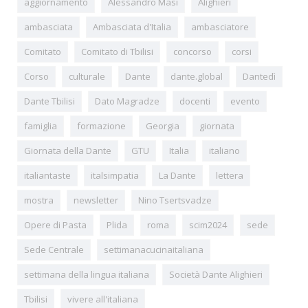
aggiornamento
Alessandro Masi
Alighieri
ambasciata
Ambasciata d'Italia
ambasciatore
Comitato
Comitato di Tbilisi
concorso
corsi
Corso
culturale
Dante
dante.global
Dantedì
Dante Tbilisi
Dato Magradze
docenti
evento
famiglia
formazione
Georgia
giornata
Giornata della Dante
GTU
Italia
italiano
italiantaste
italsimpatia
La Dante
lettera
mostra
newsletter
Nino Tsertsvadze
Opere di Pasta
Plida
roma
scim2024
sede
Sede Centrale
settimanacucinaitaliana
settimana della lingua italiana
Società Dante Alighieri
Tbilisi
vivere all'italiana