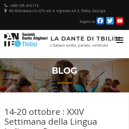
Skip
+995 595 416 116
to
69, M.Kostava c/o GTU ed. X- ingresso ed. II, Tbilisi, Georgia
content
Facebook
Twitte
Y
Seguici su
Ch
LA DANTE DI TBILISI
L'Italiano scritto, parlato, certificato
BLOG
14-20 ottobre : XXIV
Settimana della Lingua