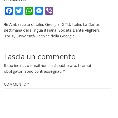
Facebook
Twitter
WhatsApp
Messenger
Viber
Ambasciata d'Italia
,
Georgia
,
GTU
,
Italia
,
La Dante
,
settimana della lingua italiana
,
Società Dante Alighieri
,
Tbilisi
,
Università Tecnica della Georgia
Lascia un commento
Il tuo indirizzo email non sarà pubblicato.
I campi
obbligatori sono contrassegnati
*
COMMENTO
*