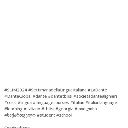
#SLIM2024 #SettimanadellaLinguaItaliana #LaDante
#DanteGlobal #dante #dantetbilisi #societàdantealighieri
#corsi #lingua #languagecourses #italian #italianlanguage
#learning #italiano #tbilisi #georgia #თბილისი
#საქართველო #student #school
Condividi con: