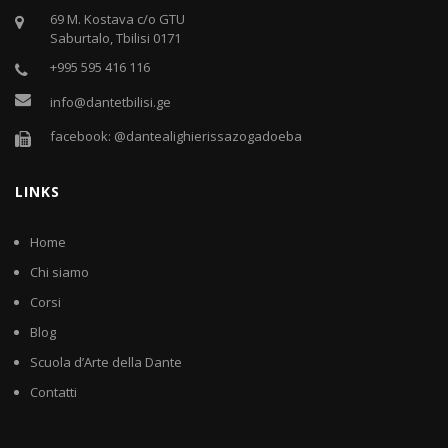
69 M. Kostava c/o GTU
Saburtalo, Tbilisi 0171
+995 595 416 116
info@dantetbilisi.ge
facebook: @dantealighierissazogadoeba
LINKS
Home
Chi siamo
Corsi
Blog
Scuola d’Arte della Dante
Contatti