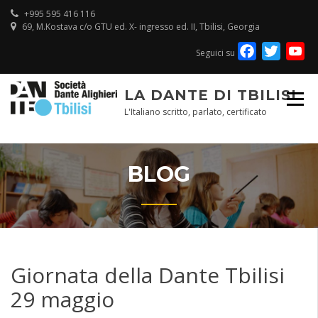
Skip
+995 595 416 116
to
69, M.Kostava c/o GTU ed. X- ingresso ed. II, Tbilisi, Georgia
content
Facebook
Twitte
Y
Seguici su
Ch
LA DANTE DI TBILISI
L'Italiano scritto, parlato, certificato
BLOG
Giornata della Dante Tbilisi
29 maggio