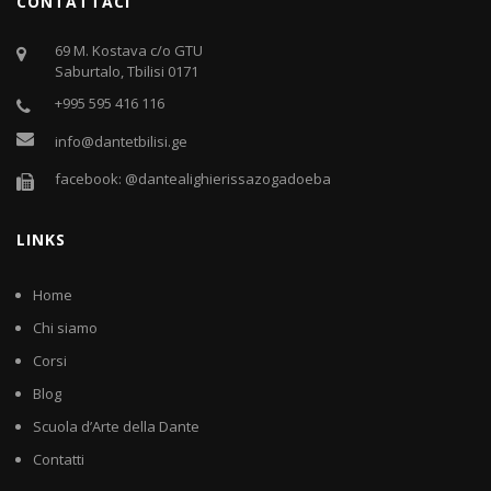
CONTATTACI
69 M. Kostava c/o GTU
Saburtalo, Tbilisi 0171
+995 595 416 116
info@dantetbilisi.ge
facebook: @dantealighierissazogadoeba
LINKS
Home
Chi siamo
Corsi
Blog
Scuola d’Arte della Dante
Contatti