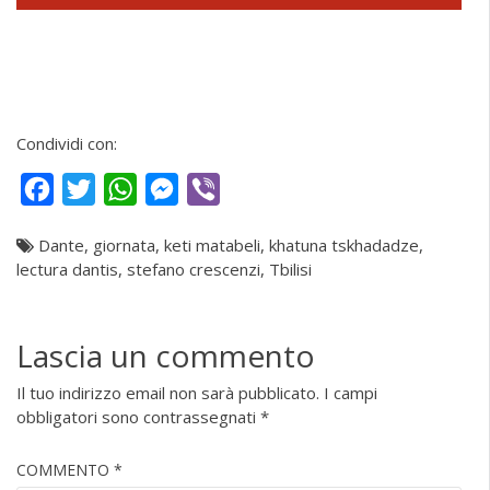
Condividi con:
Facebook
Twitter
WhatsApp
Messenger
Viber
Dante
,
giornata
,
keti matabeli
,
khatuna tskhadadze
,
lectura dantis
,
stefano crescenzi
,
Tbilisi
Lascia un commento
Il tuo indirizzo email non sarà pubblicato.
I campi
obbligatori sono contrassegnati
*
COMMENTO
*