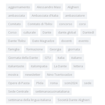
aggiornamento
Alessandro Masi
Alighieri
ambasciata
Ambasciata d'Italia
ambasciatore
Comitato
Comitato di Tbilisi
concorso
corsi
Corso
culturale
Dante
dante.global
Dantedì
Dante Tbilisi
Dato Magradze
docenti
evento
famiglia
formazione
Georgia
giornata
Giornata della Dante
GTU
Italia
italiano
italiantaste
italsimpatia
La Dante
lettera
mostra
newsletter
Nino Tsertsvadze
Opere di Pasta
Plida
roma
scim2024
sede
Sede Centrale
settimanacucinaitaliana
settimana della lingua italiana
Società Dante Alighieri