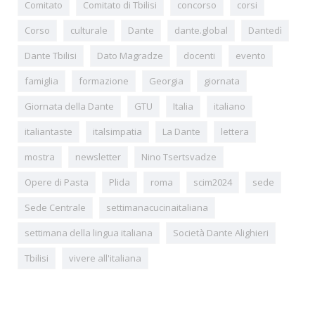
Comitato
Comitato di Tbilisi
concorso
corsi
Corso
culturale
Dante
dante.global
Dantedì
Dante Tbilisi
Dato Magradze
docenti
evento
famiglia
formazione
Georgia
giornata
Giornata della Dante
GTU
Italia
italiano
italiantaste
italsimpatia
La Dante
lettera
mostra
newsletter
Nino Tsertsvadze
Opere di Pasta
Plida
roma
scim2024
sede
Sede Centrale
settimanacucinaitaliana
settimana della lingua italiana
Società Dante Alighieri
Tbilisi
vivere all'italiana