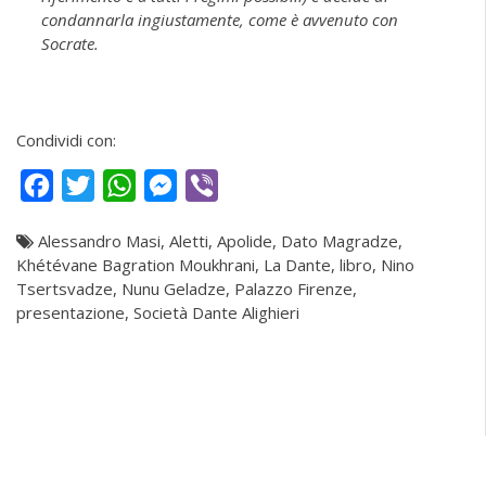
condannarla ingiustamente, come è avvenuto con
Socrate.
Condividi con:
Facebook
Twitter
WhatsApp
Messenger
Viber
Alessandro Masi
,
Aletti
,
Apolide
,
Dato Magradze
,
Khétévane Bagration Moukhrani
,
La Dante
,
libro
,
Nino
Tsertsvadze
,
Nunu Geladze
,
Palazzo Firenze
,
presentazione
,
Società Dante Alighieri