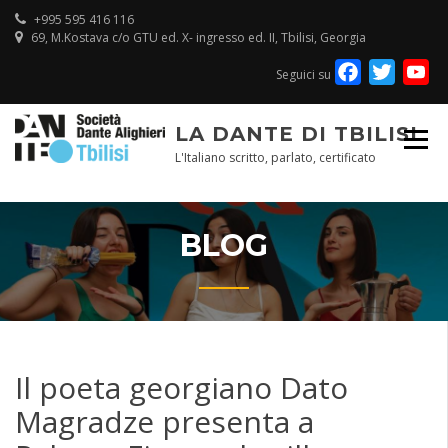
Skip
+995 595 416 116
to
69, M.Kostava c/o GTU ed. X- ingresso ed. II, Tbilisi, Georgia
content
Facebook
Twitte
Y
Seguici su
Ch
LA DANTE DI TBILISI
L'Italiano scritto, parlato, certificato
BLOG
Il poeta georgiano Dato
Magradze presenta a