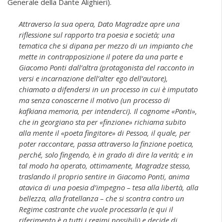
Generale della Dante Alighieri).
Attraverso la sua opera, Dato Magradze apre una
riflessione sul rapporto tra poesia e società; una
tematica che si dipana per mezzo di un impianto che
mette in contrapposizione il potere da una parte e
Giacomo Ponti dall’altra (protagonista del racconto in
versi e incarnazione dell’alter ego dell’autore),
chiamato a difendersi in un processo in cui è imputato
ma senza conoscerne il motivo (un processo di
kafkiana memoria, per intenderci). Il cognome «Ponti»,
che in georgiano sta per «finzione» richiama subito
alla mente il «poeta fingitore» di Pessoa, il quale, per
poter raccontare, passa attraverso la finzione poetica,
perché, solo fingendo, è in grado di dire la verità; e in
tal modo ha operato, ottimamente, Magradze stesso,
traslando il proprio sentire in Giacomo Ponti, anima
atavica di una poesia d’impegno – tesa alla libertà, alla
bellezza, alla fratellanza – che si scontra contro un
Regime castrante che vuole processarla (e qui il
riferimento è a tutti i regimi possibili) e decide di