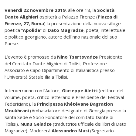
Venerdì 22 novembre 2019
, alle ore 18, la
Società
Dante Alighieri
ospiterà a Palazzo Firenze (
Piazza di
Firenze, 27, Roma
) la presentazione della nuova silloge
poetica “
Apolide
” di
Dato Magradze
, poeta, intellettuale
e politico georgiano, autore dell’inno nazionale del suo
Paese.
L’evento è promosso da
Nino Tsertsvadze
Presidente
del Comitato Dante Alighieri di Tbilisi, Professore
Associato e Capo Dipartimento di Italianistica presso
l’Università Statale Ilia a Tbilisi.
Interverranno con l’Autore,
Giuseppe Aletti
(editore del
volume, poeta, critico letterario e Presidente del Festival
Federiciano), la
Principessa Khétévane Bagration
Moukhrani
(Ambasciatore designato di Georgia presso la
Santa Sede e Socio Fondatore del comitato Dante di
Tbilisi),
Nunu Geladze
(traduttrice ufficiale dei libri di Dato
Magradze). Modererà
Alessandro Masi
(Segretario