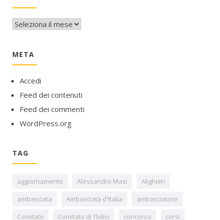
Archivi
META
Accedi
Feed dei contenuti
Feed dei commenti
WordPress.org
TAG
aggiornamento
Alessandro Masi
Alighieri
ambasciata
Ambasciata d'Italia
ambasciatore
Comitato
Comitato di Tbilisi
concorso
corsi