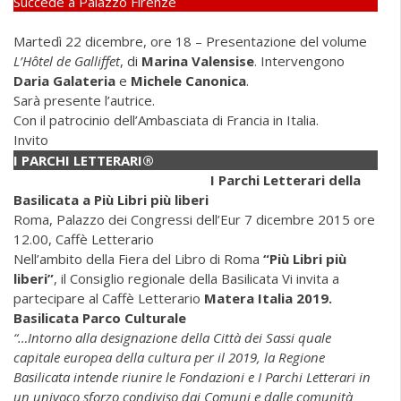
Succede a Palazzo Firenze
Martedì 22 dicembre, ore 18 – Presentazione del volume
L’Hôtel de Galliffet
, di
Marina Valensise
. Intervengono
Daria Galateria
e
Michele Canonica
.
Sarà presente l’autrice.
Con il patrocinio dell’Ambasciata di Francia in Italia.
Invito
I PARCHI LETTERARI®
I Parchi Letterari della
Basilicata a Più Libri più liberi
Roma, Palazzo dei Congressi dell’Eur 7 dicembre 2015 ore
12.00, Caffè Letterario
Nell’ambito della Fiera del Libro di Roma
“Più Libri più
liberi”
, il Consiglio regionale della Basilicata Vi invita a
partecipare al Caffè Letterario
Matera Italia 2019.
Basilicata Parco Culturale
“…Intorno alla designazione della Città dei Sassi quale
capitale europea della cultura per il 2019, la Regione
Basilicata intende riunire le Fondazioni e I Parchi Letterari in
un univoco sforzo condiviso dai Comuni e dalle comunità