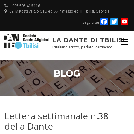
Skip
+995 595 416 116
to
69, M.Kostava c/o GTU ed. X- ingresso ed. II, Tbilisi, Georgia
content
Facebook
Twitte
Y
Seguici su
Ch
LA DANTE DI TBILISI
L'Italiano scritto, parlato, certificato
BLOG
Lettera settimanale n.38
della Dante