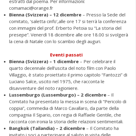
estratti dal poema. Per informazioni:
comamaci@orange.fr
Bienna (Svizzera) – 12 dicembre
– Presso la Sede del
comitato, ‘saletta cinfo’,alle ore 17 si terrà la conferenza
con immagini del prof. Erberto Petoia su “La storia del
presepe”. Venerdì 18 dicembre alle ore 18.00 si svolgerà
la cena di Natale con lo scambio degli auguri.
Eventi passati
Bienna (Svizzera) – 1 dicembre
– Per celebrare il
quarto decennale dell’uscita del noto film con Paolo
Villaggio, è stato proiettato il primo capitolo “Fantozzi” di
Luciano Salce, uscito nel 1975, che racconta le
disavventure del noto ragioniere.
Lussemburgo (Lussemburgo) – 2 dicembre
– Il
Comitato ha presentato la messa in scena di “Pericolo di
coppia”, commedia di Marco Cavallaro, da parte della
compagnia Il Sipario, con regia di Raffaele Gentile, che
racconta con ironia la storia delle relazioni sentimentali.
Bangkok (Tailandia) – 2 dicembre
– Il Comitato ha
invitato i soci a partecipare al saluto in vista delle