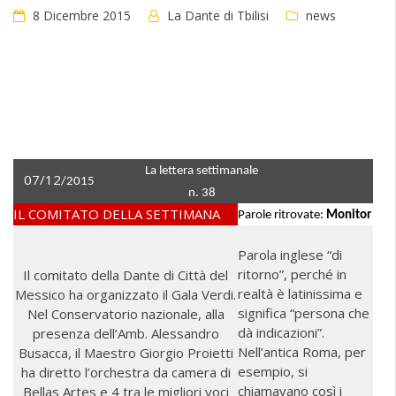
8 Dicembre 2015
La Dante di Tbilisi
news
La lettera settimanale
07/12
/2015
n. 38
IL COMITATO DELLA SETTIMANA
Parole ritrovate:
Monitor
Parola inglese “di
ritorno”, perché in
Il comitato della Dante di Città del
realtà è latinissima e
Messico ha organizzato il Gala Verdi.
significa “persona che
Nel Conservatorio nazionale, alla
dà indicazioni”.
presenza dell’Amb. Alessandro
Nell’antica Roma, per
Busacca, il Maestro Giorgio Proietti
esempio, si
ha diretto l’orchestra da camera di
chiamavano così i
Bellas Artes e 4 tra le migliori voci