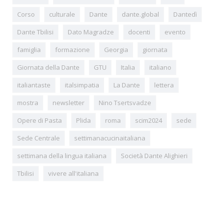
Corso
culturale
Dante
dante.global
Dantedì
Dante Tbilisi
Dato Magradze
docenti
evento
famiglia
formazione
Georgia
giornata
Giornata della Dante
GTU
Italia
italiano
italiantaste
italsimpatia
La Dante
lettera
mostra
newsletter
Nino Tsertsvadze
Opere di Pasta
Plida
roma
scim2024
sede
Sede Centrale
settimanacucinaitaliana
settimana della lingua italiana
Società Dante Alighieri
Tbilisi
vivere all'italiana