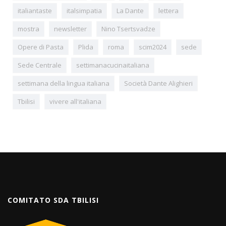
italiantaste
italsimpatia
La Dante
lettera
mostra
newsletter
Nino Tsertsvadze
Opere di Pasta
Plida
roma
scim2024
sede
Sede Centrale
settimanacucinaitaliana
settimana della lingua italiana
Società Dante Alighieri
Tbilisi
vivere all'italiana
COMITATO SDA TBILISI