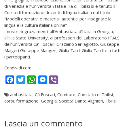
di Venezia e l’Università Statale Ilia di Tbilisi si è tenuto il
Corso di formazione docenti di lingua italiana dal titolo
“Modelli operativi e materiali autentici per insegnare la
lingua e la cultura italiana online”.
I nostri ringraziamenti: all’Ambasciata d’Italia in Georgia,
all’Ilia State University, ai professori del Laboratorio ITALS
dell’Università Ca’ Foscari: Graziano Serragiotto, Giuseppe
Maigeri
Giuseppe Maugeri
, Giulia Tardi
Giulia Tardi
e a tutti
i partecipanti.
Condividi con:
Facebook
Twitter
WhatsApp
Messenger
Viber
ambasciata
,
Cà Foscari
,
Comitato
,
Comitato di Tbilisi
,
corsi
,
formazione
,
Georgia
,
Società Dante Alighieri
,
Tbilisi
Lascia un commento