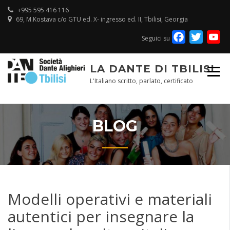
Skip
+995 595 416 116
to
69, M.Kostava c/o GTU ed. X- ingresso ed. II, Tbilisi, Georgia
content
Facebook
Twitte
Y
Seguici su
Ch
LA DANTE DI TBILISI
L'Italiano scritto, parlato, certificato
BLOG
Modelli operativi e materiali
autentici per insegnare la