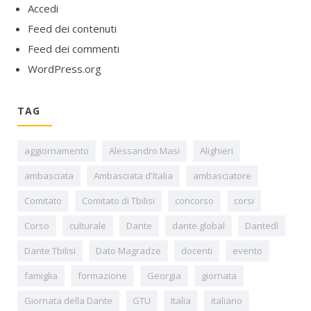
Accedi
Feed dei contenuti
Feed dei commenti
WordPress.org
TAG
aggiornamento
Alessandro Masi
Alighieri
ambasciata
Ambasciata d'Italia
ambasciatore
Comitato
Comitato di Tbilisi
concorso
corsi
Corso
culturale
Dante
dante.global
Dantedì
Dante Tbilisi
Dato Magradze
docenti
evento
famiglia
formazione
Georgia
giornata
Giornata della Dante
GTU
Italia
italiano