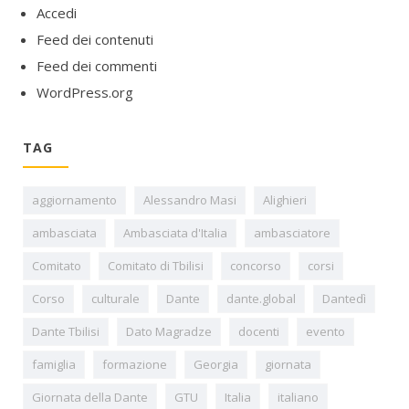
Accedi
Feed dei contenuti
Feed dei commenti
WordPress.org
TAG
aggiornamento
Alessandro Masi
Alighieri
ambasciata
Ambasciata d'Italia
ambasciatore
Comitato
Comitato di Tbilisi
concorso
corsi
Corso
culturale
Dante
dante.global
Dantedì
Dante Tbilisi
Dato Magradze
docenti
evento
famiglia
formazione
Georgia
giornata
Giornata della Dante
GTU
Italia
italiano