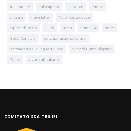
italiantaste
italsimpatia
La Dante
lettera
mostra
newsletter
Nino Tsertsvadze
Opere di Pasta
Plida
roma
scim2024
sede
Sede Centrale
settimanacucinaitaliana
settimana della lingua italiana
Società Dante Alighieri
Tbilisi
vivere all'italiana
COMITATO SDA TBILISI