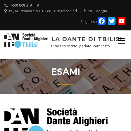
Skip
+995 595 416 116
to
69, M.Kostava c/o GTU ed. X- ingresso ed. II, Tbilisi, Georgia
content
Facebook
Twitte
Y
Seguici su
Ch
LA DANTE DI TBILISI
L'Italiano scritto, parlato, certificato
ESAMI