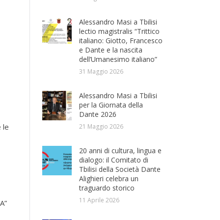
Alessandro Masi a Tbilisi
lectio magistralis “Trittico
italiano: Giotto, Francesco
e Dante e la nascita
dell’Umanesimo italiano”
31 Maggio 2026
Alessandro Masi a Tbilisi
per la Giornata della
Dante 2026
 le
21 Maggio 2026
20 anni di cultura, lingua e
dialogo: il Comitato di
Tbilisi della Società Dante
Alighieri celebra un
traguardo storico
11 Aprile 2026
DA”