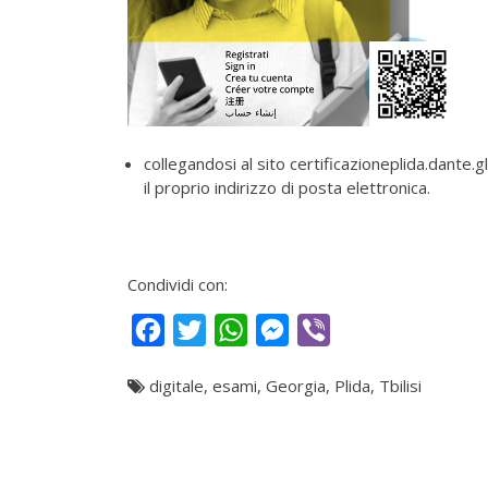
collegandosi al sito certificazioneplida.dante.g
il proprio indirizzo di posta elettronica.
Condividi con:
Facebook
Twitter
WhatsApp
Messenger
Viber
digitale
,
esami
,
Georgia
,
Plida
,
Tbilisi