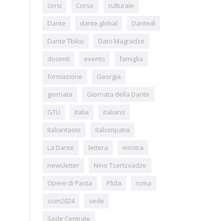
corsi
Corso
culturale
Dante
dante.global
Dantedì
Dante Tbilisi
Dato Magradze
docenti
evento
famiglia
formazione
Georgia
giornata
Giornata della Dante
GTU
Italia
italiano
italiantaste
italsimpatia
La Dante
lettera
mostra
newsletter
Nino Tsertsvadze
Opere di Pasta
Plida
roma
scim2024
sede
Sede Centrale