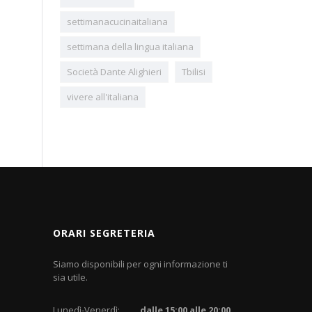
settimanacucinaitaliana
settimana della lingua italiana
Società Dante Alighieri
Tbilisi
vivere all'italiana
ORARI SEGRETERIA
Siamo disponibili per ogni informazione ti
sia utile.
Lunedì-Venerdì:
dalle 15:00 alle 20:00