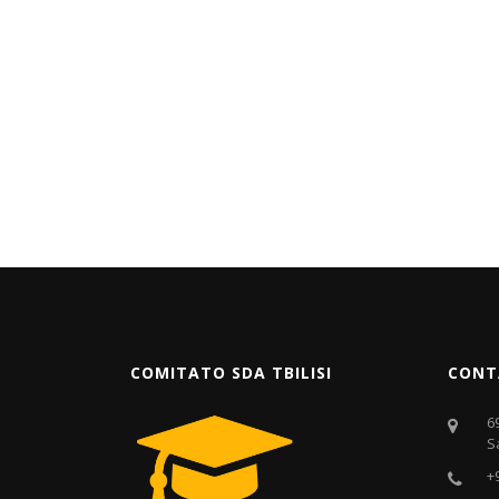
COMITATO SDA TBILISI
CONT
6
S
+