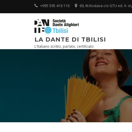
Skip
+995 595 416 116
69, M.Kostava c/o GTU ed. X- ingr
to
content
LA DANTE DI TBILISI
L'Italiano scritto, parlato, certificato