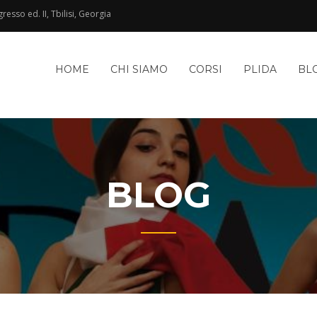
esso ed. II, Tbilisi, Georgia
HOME
CHI SIAMO
CORSI
PLIDA
BL
BLOG