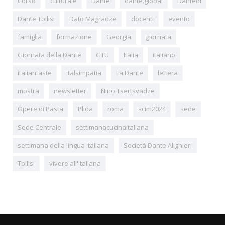
Corso
culturale
Dante
dante.global
Dantedì
Dante Tbilisi
Dato Magradze
docenti
evento
famiglia
formazione
Georgia
giornata
Giornata della Dante
GTU
Italia
italiano
italiantaste
italsimpatia
La Dante
lettera
mostra
newsletter
Nino Tsertsvadze
Opere di Pasta
Plida
roma
scim2024
sede
Sede Centrale
settimanacucinaitaliana
settimana della lingua italiana
Società Dante Alighieri
Tbilisi
vivere all'italiana