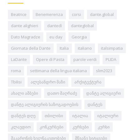
Beatrice
Benemerenza
corsi
dante.global
dante alighieri
dantedì
danteglobal
Dato Magradze
eu day
Georgia
Giornata della Dante
Italia
italiano
italsimpatia
LaDante
Opere di Pasta
parole verdi
PLIDA
roma
settimana della lingua italiana
slim2023
Tbilisi
ალესანდრო მაზი
არქიტექტურა
ახალი ამბები
დათო მაღრაძე
დანტე ალიგიერი
დანტე ალიგიერის საზოგადოების
დანტეს
დანტეს დღე
თბილისი
იტალია
იტალიური
კლაუდიო
კონკურსები
კურსები
კურსი
მაკარონის ხელნაკეთობები
მწვანე სიტყვები