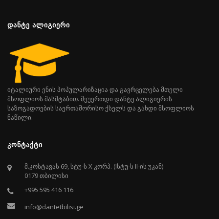
ᲓᲐᲜᲢᲔ ᲐᲚᲘᲒᲘᲔᲠᲘ
იტალიური ენის პოპულარიზაცია და გავრცელება მთელი
მსოფლიოს მასშტაბით. შეუერთდი დანტე ალიგიერის
საზოგადოების საერთაშორისო ქსელს და გახდი მსოფლიოს
ნაწილი.
ᲙᲝᲜᲢᲐᲥᲢᲘ
მ.კოსტავას 69, სტუ-ს X კორპ. (Iსტუ-ს II-ის უკან)
0179 თბილისი
+995 595 416 116
info@dantetbilisi.ge