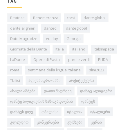
TAG
Beatrice
Benemerenza
corsi
dante.global
dante alighieri
dantedì
danteglobal
Dato Magradze
eu day
Georgia
Giornata della Dante
Italia
italiano
italsimpatia
LaDante
Opere di Pasta
parole verdi
PLIDA
roma
settimana della lingua italiana
slim2023
Tbilisi
ალესანდრო მაზი
არქიტექტურა
ახალი ამბები
დათო მაღრაძე
დანტე ალიგიერი
დანტე ალიგიერის საზოგადოების
დანტეს
დანტეს დღე
თბილისი
იტალია
იტალიური
კლაუდიო
კონკურსები
კურსები
კურსი