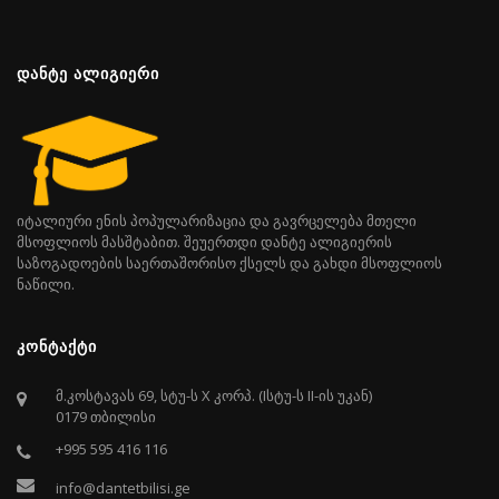
ᲓᲐᲜᲢᲔ ᲐᲚᲘᲒᲘᲔᲠᲘ
იტალიური ენის პოპულარიზაცია და გავრცელება მთელი
მსოფლიოს მასშტაბით. შეუერთდი დანტე ალიგიერის
საზოგადოების საერთაშორისო ქსელს და გახდი მსოფლიოს
ნაწილი.
ᲙᲝᲜᲢᲐᲥᲢᲘ
მ.კოსტავას 69, სტუ-ს X კორპ. (Iსტუ-ს II-ის უკან)
0179 თბილისი
+995 595 416 116
info@dantetbilisi.ge