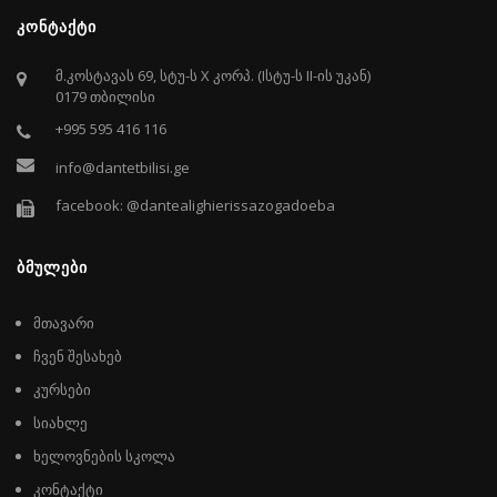
ᲙᲝᲜᲢᲐᲥᲢᲘ
მ.კოსტავას 69, სტუ-ს X კორპ. (Iსტუ-ს II-ის უკან)
0179 თბილისი
+995 595 416 116
info@dantetbilisi.ge
facebook: @dantealighierissazogadoeba
ᲑᲛᲣᲚᲔᲑᲘ
მთავარი
ჩვენ შესახებ
კურსები
სიახლე
ხელოვნების სკოლა
კონტაქტი