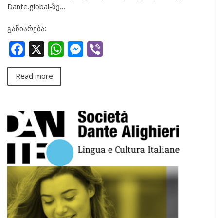
Dante.global-ზე…
გაზიარება:
Facebook
X
WhatsApp
Messenger
Viber
Read more