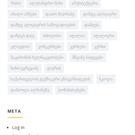
Tbilisi
ალესანდრო მაზი
არქიტექტურა
ახალი ამბები
დათო მაღრაძე
დანტე ალიგიერი
დანტე ალიგიერის საზოგადოების
დანტეს
დანტეს დღე
თბილისი
იტალია
იტალიური
კლაუდიო
კონკურსები
კურსები
კურსი
მაკარონის ხელნაკეთობები
მწვანე სიტყვები
ნინო ცერცვაძე
ჟიურის
საქართველოს ტექნიკური უნივერსიტეტის
სკოლა
ფაბიოლა ალბანეზე
ღონისძიებები
META
Log in