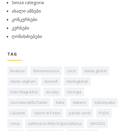
Senza categoria
ახალი ამბები
კონკურსები
კურსები
ღონისძიებები
TAG
Beatrice
Benemerenza
corsi
dante.global
dante alighieri
dantedì
danteglobal
Dato Magradze
eu day
Georgia
Giornata della Dante
Italia
italiano
italsimpatia
LaDante
Opere di Pasta
parole verdi
PLIDA
roma
settimana della lingua italiana
slim2023