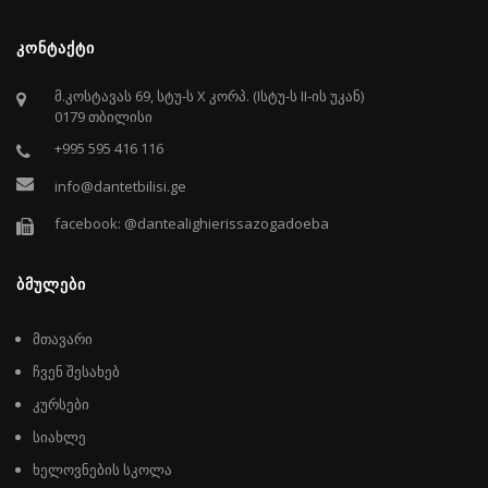
ᲙᲝᲜᲢᲐᲥᲢᲘ
მ.კოსტავას 69, სტუ-ს X კორპ. (Iსტუ-ს II-ის უკან)
0179 თბილისი
+995 595 416 116
info@dantetbilisi.ge
facebook: @dantealighierissazogadoeba
ᲑᲛᲣᲚᲔᲑᲘ
მთავარი
ჩვენ შესახებ
კურსები
სიახლე
ხელოვნების სკოლა