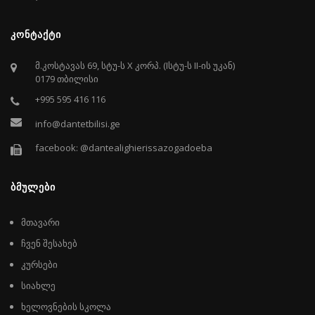
ᲙᲝᲜᲢᲐᲥᲢᲘ
მ.კოსტავას 69, სტუ-ს X კორპ. (Iსტუ-ს II-ის უკან)
0179 თბილისი
+995 595 416 116
info@dantetbilisi.ge
facebook: @dantealighierissazogadoeba
ᲑᲛᲣᲚᲔᲑᲘ
მთავარი
ჩვენ შესახებ
კურსები
სიახლე
ხელოვნების სკოლა