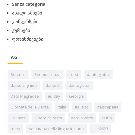
Senza categoria
ახალი ამბები
კონკურსები
კურსები
ღონისძიებები
TAG
Beatrice
Benemerenza
corsi
dante.global
dante alighieri
dantedì
danteglobal
Dato Magradze
eu day
Georgia
Giornata della Dante
Italia
italiano
italsimpatia
LaDante
Opere di Pasta
parole verdi
PLIDA
roma
settimana della lingua italiana
slim2023