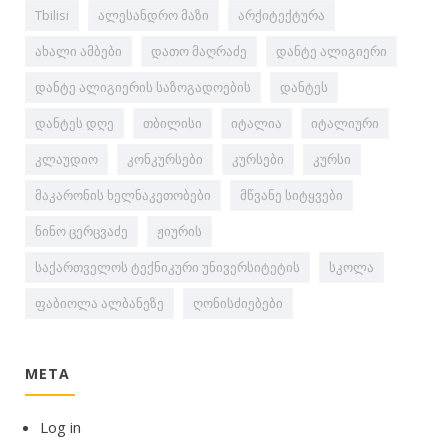
Tbilisi
ალესანდრო მაზი
არქიტექტურა
ახალი ამბები
დათო მაღრაძე
დანტე ალიგიერი
დანტე ალიგიერის საზოგადოების
დანტეს
დანტეს დღე
თბილისი
იტალია
იტალიური
კლაუდიო
კონკურსები
კურსები
კურსი
მაკარონის ხელნაკეთობები
მწვანე სიტყვები
ნინო ცერცვაძე
ჟიურის
საქართველოს ტექნიკური უნივერსიტეტის
სკოლა
ფაბიოლა ალბანეზე
ღონისძიებები
META
Log in