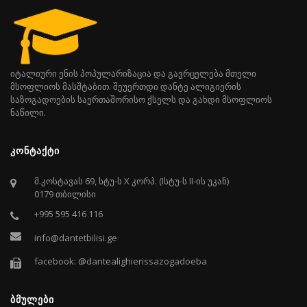
იტალიური ენის პოპულარიზაცია და გავრცელება მთელი
მსოფლიოს მასშტაბით. შეუერთდი დანტე ალიგიერის
საზოგადოების საერთაშორისო ქსელს და გახდი მსოფლიოს
ნაწილი.
ᲙᲝᲜᲢᲐᲥᲢᲘ
მ.კოსტავას 69, სტუ-ს X კორპ. (Iსტუ-ს II-ის უკან)
0179 თბილისი
+995 595 416 116
info@dantetbilisi.ge
facebook: @dantealighierissazogadoeba
ᲑᲛᲣᲚᲔᲑᲘ