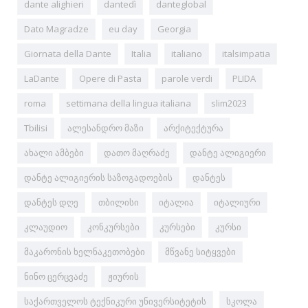
dante alighieri
dantedì
danteglobal
Dato Magradze
eu day
Georgia
Giornata della Dante
Italia
italiano
italsimpatia
LaDante
Opere di Pasta
parole verdi
PLIDA
roma
settimana della lingua italiana
slim2023
Tbilisi
ალესანდრო მაზი
არქიტექტურა
ახალი ამბები
დათო მაღრაძე
დანტე ალიგიერი
დანტე ალიგიერის საზოგადოების
დანტეს
დანტეს დღე
თბილისი
იტალია
იტალიური
კლაუდიო
კონკურსები
კურსები
კურსი
მაკარონის ხელნაკეთობები
მწვანე სიტყვები
ნინო ცერცვაძე
ჟიურის
საქართველოს ტექნიკური უნივერსიტეტის
სკოლა